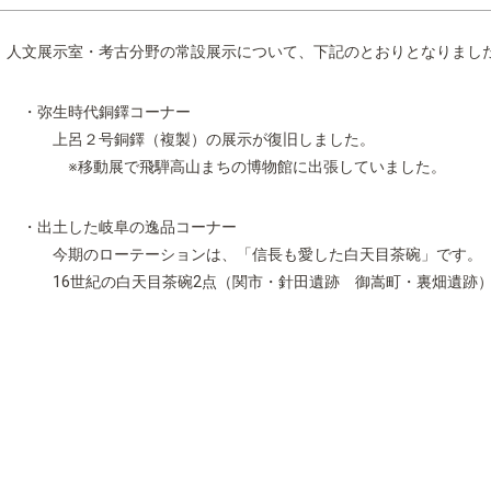
人文展示室・考古分野の常設展示について、下記のとおりとなりまし
・弥生時代銅鐸コーナー
上呂２号銅鐸（複製）の展示が復旧しました。
※移動展で飛騨高山まちの博物館に出張していました。
・出土した岐阜の逸品コーナー
今期のローテーションは、「信長も愛した白天目茶碗」です。
16世紀の白天目茶碗2点（関市・針田遺跡 御嵩町・裏畑遺跡）