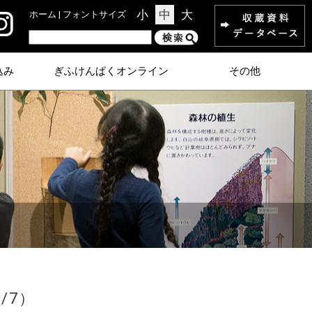
小
中
大
ホーム
| フォントサイズ
込み
ぎふけんぱくオンライン
その他
/7）