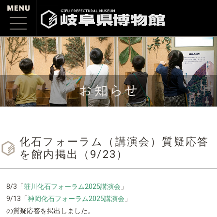
化石フォーラム（講演会）質疑応答
を館内掲出（9/23）
8/3「
荘川化石フォーラム2025講演会
」
9/13「
神岡化石フォーラム2025講演会
」
の質疑応答を掲出しました。