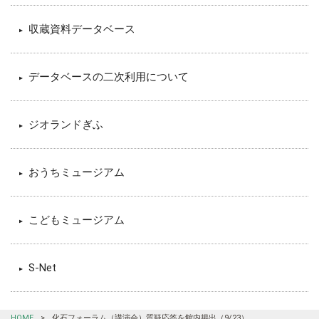
収蔵資料データベース
データベースの二次利用について
ジオランドぎふ
おうちミュージアム
こどもミュージアム
S-Net
HOME
>
化石フォーラム（講演会）質疑応答を館内掲出（9/23）