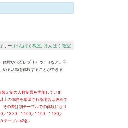
ゴリー:
けんぱく教室
,
けんぱく教室
し体験や化石レプリカづくりなど、子
しめる活動を体験することができま
れ替え制の人数制限を実施していま
以上の体験を希望される場合は改めて
。その際は別テーブルでの体験になり
30／13:30～14:00／14:00～14:30／
各回 ８テーブル×2名）