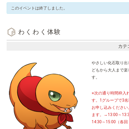
このイベントは終了しました。
わくわく体験
カテ
やさしい化石取り出
どもから大人まで楽
す。
※次の通り時間枠入
す。1グループで3
名
お申し込みください
ます。→
13:00～13:
14:30～15:00（