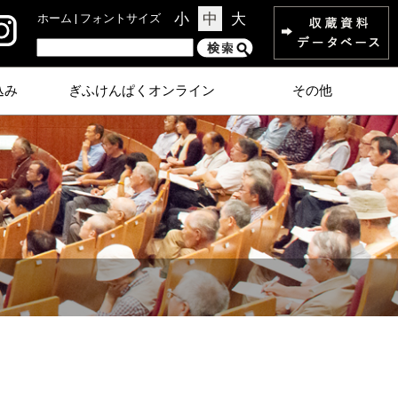
小
中
大
ホーム
| フォントサイズ
込み
ぎふけんぱくオンライン
その他