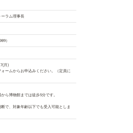
ォーラム理事長
89）
7(月)
フォームからお申込みください。（定員に
場から博物館までは徒歩5分です。
判断で、対象年齢以下でも受入可能としま