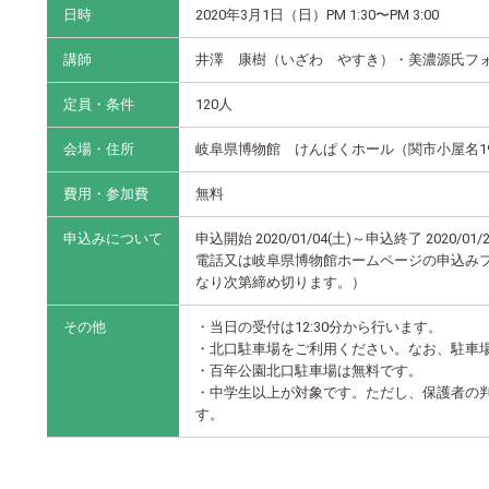
日時
2020年3月1日（日）PM 1:30
〜
PM 3:00
講師
井澤 康樹（いざわ やすき）・美濃源氏フ
定員・条件
120人
会場・住所
岐阜県博物館 けんぱくホール（関市小屋名19
費用・参加費
無料
申込みについて
申込開始 2020/01/04(土)～申込終了 2020/01/2
電話又は岐阜県博物館ホームページの申込み
なり次第締め切ります。）
その他
・当日の受付は12:30分から行います。
・北口駐車場をご利用ください。なお、駐車
・百年公園北口駐車場は無料です。
・中学生以上が対象です。ただし、保護者の
す。