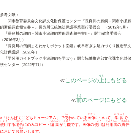
参考文献：
関市教育委員会文化課文化財保護センター『長良川の鵜飼－関市小瀬鵜
飼習俗調査報告書－』長良川伝統漁法保護事業実行委員会 （2012年3月）
『長良川の鵜飼－関市小瀬鵜飼習俗調査報告書Ⅱ－』関市教育委員会
（2016年3月）
『長良川の鵜飼まるわかりポケット図鑑』岐阜市ぎふ魅力づくり推進部文
化財保護課（2020年）
『学習用ガイドブック小瀬鵜飼を学ぼう』関市協働推進部文化課文化財保
護センター
（2022年7月）
うえ
≪
このページの
上
にもどる
まえ
≪
前
のページにもどる
つか
がぞう
がくしゅう
※「けんぱくこどもミュージアム」で
使
われている
画像
について、
学習
で
しよう
ばあい
へんしゅう
かのう
がぞう
しよう
りようしゃ
せきにん
使用
する
場合
にのみコピー・
編集
が
可能
です。
画像
の
使用
は
利用者
の
責任
ねが
においてお
願
いします。