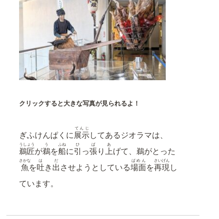
クリックすると大きな写真が見られるよ！
てんじ
ぎふけんぱくに
展示
してあるジオラマは、
うしょう
う
ふね
ひ
ぱ
あ
鵜匠
が
鵜
を
船
に
引
っ
張
り
上
げて、鵜がとった
さかな
は
だ
ばめん
さいげん
魚
を
吐
き
出
させようとしている
場面
を
再現
し
ています。