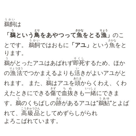
うかい
鵜飼
は
う
とり
さかな
りょう
「
鵜
という
鳥
をあやつって
魚
をとる
漁
」
のこ
うかい
さかな
とです。
鵜飼
ではおもに
「アユ」
という
魚
をと
ります。
う
そくし
鵜
がとったアユはあばれず
即死
するため、ほか
りょうほう
い
の
漁法
でつかまえるよりも
活
きがよいアユがと
う
あたま
れます。 また、
鵜
はアユを
頭
からくわえ、くわ
きず
ちぬ
いっしょ
えたときにできる
傷
で
血抜
きも
一緒
にできま
う
あと
うあゆ
す。
鵜
のくちばしの
跡
があるアユは“
鵜鮎
”とよば
こうきゅうひん
れて、
高級品
としてめずらしがられ
よろこばれています。